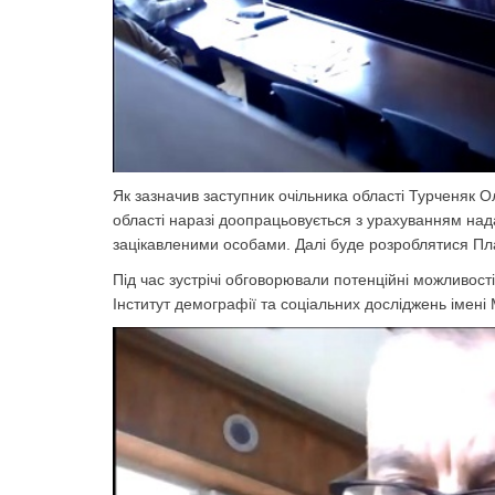
Як зазначив заступник очільника області Турченяк О
області наразі доопрацьовується з урахуванням на
зацікавленими особами. Далі буде розроблятися План
Під час зустрічі обговорювали потенційні можливості
Інститут демографії та соціальних досліджень імені 